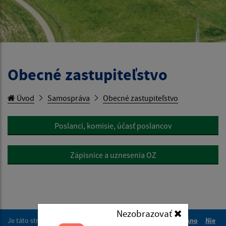
Obecné zastupiteľstvo
Úvod
Samospráva
Obecné zastupiteľstvo
Poslanci, komisie, účasť poslancov
Zápisnice a uznesenia OZ
Nezobrazovať
Je táto stránka užitočná?
Áno
Nie