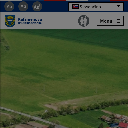
Slovenčina
Kaľamenová
Menu
Oficiálna stránka