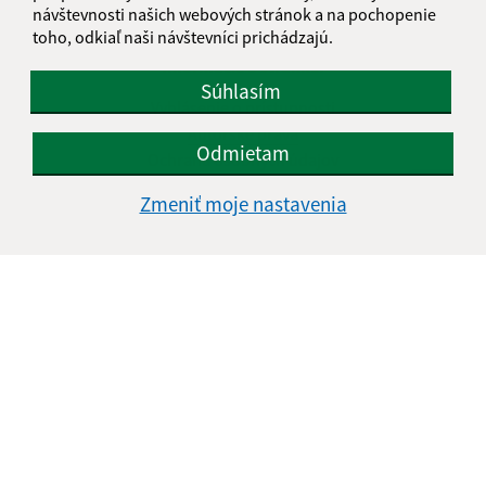
návštevnosti našich webových stránok a na pochopenie
toho, odkiaľ naši návštevníci prichádzajú.
Informácie o stránke:
Súhlasím
Vyhlásenie o prístupnosti
Autorské práva
Odmietam
Ochrana osobných údajov
Navigácia:
Zmeniť moje nastavenia
Vytlačiť aktuálnu stránku
Mapa stránok
Cookies
Rýchle odkazy:
Aktuality
História
Fotogaléria
Kontakty