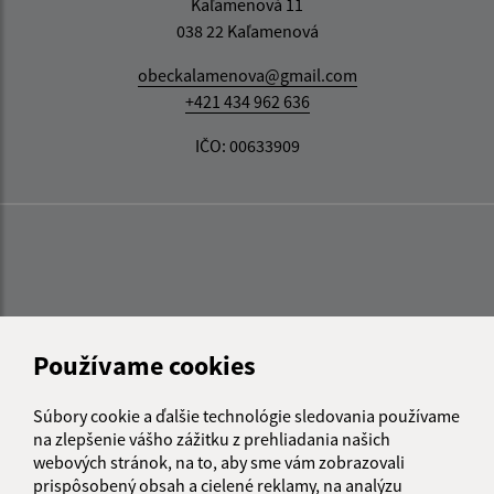
Kaľamenová 11
038 22 Kaľamenová
obeckalamenova@gmail.com
+421 434 962 636
IČO: 00633909
Používame cookies
Súbory cookie a ďalšie technológie sledovania používame
na zlepšenie vášho zážitku z prehliadania našich
webových stránok, na to, aby sme vám zobrazovali
prispôsobený obsah a cielené reklamy, na analýzu