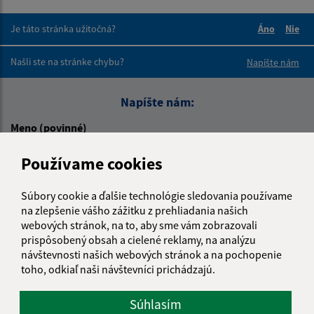
Je táto stránka užitočná?
Áno
Nie
Boli tieto 
Boli 
Našli ste na stránke chybu?
Napíšte nám
Napíšte nám:
Meno (povinné)
Používame cookies
E-mailová adresa (povinné)
Súbory cookie a ďalšie technológie sledovania používame
na zlepšenie vášho zážitku z prehliadania našich
webových stránok, na to, aby sme vám zobrazovali
prispôsobený obsah a cielené reklamy, na analýzu
Text vašej správy (povinné)
návštevnosti našich webových stránok a na pochopenie
toho, odkiaľ naši návštevníci prichádzajú.
Súhlasím