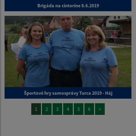
Brigáda na cintoríne 8.6.2019
Športové hry samosprávy Turca 2019 - Háj
1
2
3
4
5
6
>