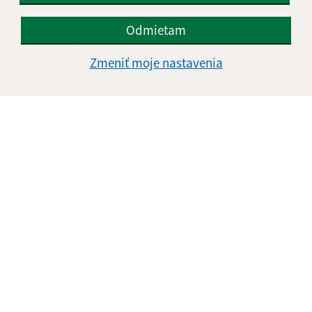
Odmietam
Oboznámil som sa so
spracúvaním osobných
údajov
Zmeniť moje nastavenia
Google reCaptcha Response
Odoslať správu
Úradné hodiny:
Deň
Čas
Pondelok:
08:00 - 15:00
Utorok:
nestránkový deň
Streda:
08:00 - 16:00
Štvrtok:
08:00 - 14:00
Piatok:
08:00 - 11:00
Kontakt: