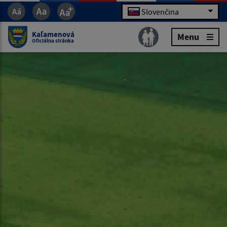
Slovenčina
Kaľamenová
Menu
Oficiálna stránka