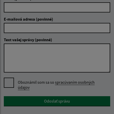
E-mailová adresa (povinné)
Text vašej správy (povinné)
Oboznámil som sa so
spracúvaním osobných
údajov
Google reCaptcha Response
Odoslať správu