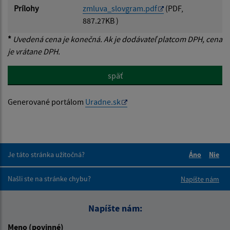
Prílohy
zmluva_slovgram.pdf
(PDF,
887.27KB )
*
Uvedená cena je konečná. Ak je dodávateľ platcom DPH, cena
je vrátane DPH.
späť
Generované portálom
Uradne.sk
Je táto stránka užitočná?
Áno
Nie
Boli tieto 
Boli 
Našli ste na stránke chybu?
Napíšte nám
Napíšte nám:
Meno (povinné)