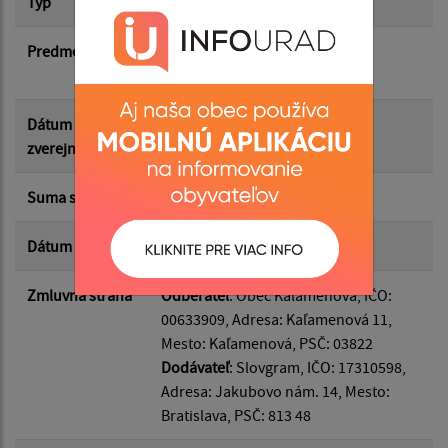
Typ
Hlavná zmluva
Suma od:
Predmet
Vysporiadanie práva výkonných
umelcov
Suma do:
Dátum
28.05.2026
zverejnenia
Typ:
Suma s DPH*
0.00 €
Dátum uzavretia
09.03.2026
Filtrovať
Reset
Zmluvná strana
Odberateľ
: Obec Kaľamenová, IČO:
00633909, Adresa: Kaľamenová 11,
Mesto: Kaľamenová, PSČ: 03822
Dodávateľ
: Slovgram, IČO: 17310598,
Adresa: Jakubovo nám. 14, Mesto:
Bratislava, PSČ: 813 48