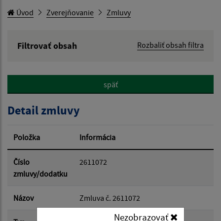
Úvod
Zverejňovanie
Zmluvy
Filtrovať obsah
Rozbaliť obsah filtra
Hľadaný výraz:
späť
Hľadať v:
Detail zmluvy
Typ dátumu:
Položka
Informácia
Dátum od:
Číslo
2611072
zmluvy/dodatku
Dátum do:
Názov
Zmluva č. 2611072
Nezobrazovať