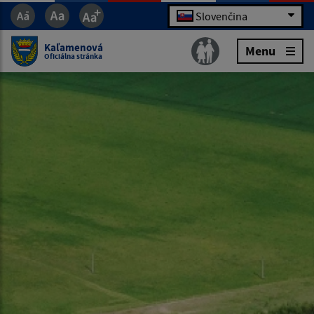
Slovenčina
Kaľamenová
Menu
Oficiálna stránka